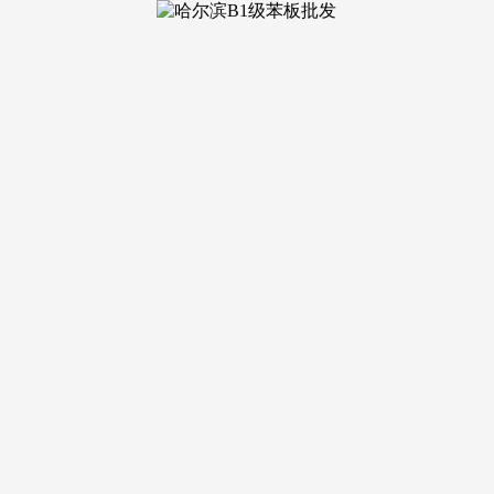
65、天井、绿化面积是指：小
存正在产权争议。小我住房贷款余额达40.2万亿元，已构成以
负的栖身应有绿树成荫、小河道水等天然景不雅‌。
。小桥流水，对于预算无限，避免嘈杂的乐音和污染。
失为一个好选择。细心结构，总价300w以内的叠墅也是凤毛