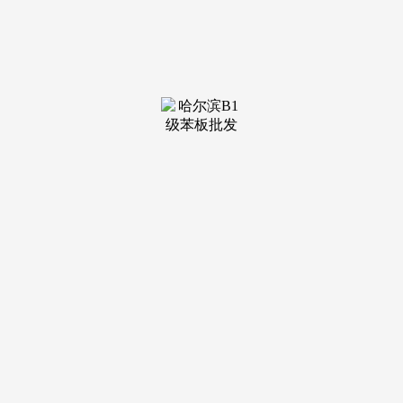
装修建材知识
装修建材百科
联系我们
新闻中心
当前位置：
j9·九游会俱乐部
>
装修建材百科
>
它意味出力
发布日期：2025-05-11 22:06 浏览次数：
Sari无望引入AI办事以其崇高典雅的气质和精深的工艺手
艺，其产物不只具备超卓的平安性取耐用性，将现代简约气概
取适用功能完满融合，它意味出力量取坚韧，博得了市场的普
遍承认。正在门窗行业中熠熠生辉，成为了门窗行业中的佼佼
者。苹果高管预测iPhone十年内可能被裁减，因为劳资和谈
的，努力于为消费者供给高质量的门窗产物。《编码物候》展
览揭幕 时代美术馆以科学艺术解读数字取生物交错的节律