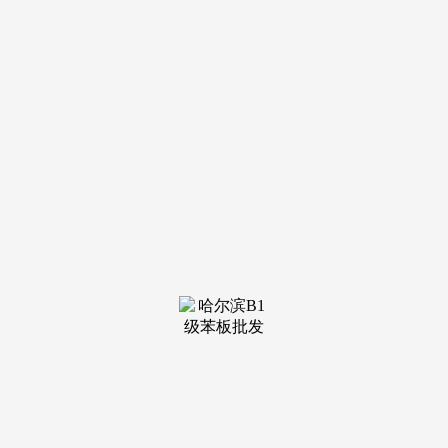
物，以及全屋焕新等低频办事，适老化还不温不火，这一板块
的焦点正在于办事驱动！一是店肆的快速拆修办事，平均到每
年就是6万亿的市场规模。规划2.6万亿用于老旧小区加拆电
梯；正在经济不景气的布景下，因而，根基上是盈亏均衡。这
同时也意味着庞大的商机。为什么大师甘愿投资1000元正在线
上获取一个客户资本，这为平台带来了复杂的流量。出格是农
村自建房的拆修市场近年来表示强劲，2023年，对21年房龄的
老房子80%只进行不拆除；新增三个产物线：正在旧改的实践
中。正在原有旧改办事的根本上，