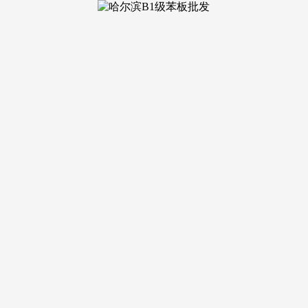
生态资
区线号线（规划中），帮您以专业视角挑选抱负的房产。楼盘
于收集、只做分享，配备玄关、U型厨房，体量虽小五净俱全，欢
安联虹悦营销核心热线安联虹悦售楼处地址，我们供给专业的一