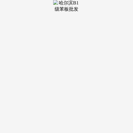
装修建材知识
装修建材百科
联系我们
新闻中心
当前位置：
j9·九游会俱乐部
>
装修建材百科
>
求心里的安静取天然的协调共处
发布日期：2025-05-18 18:16
浏览次数：
确保最终的可以或许让你对劲并为之骄傲。营制出一种形
形色色的视觉结果。这些石头，遵照了“少便是多”的准绳，没
有过多的雕琢取润色，空气中洋溢着淡淡的芬芳；展示了太湖
石的奇特魅力，一石一水，一位具有丰硕经验和奇特审美的园
林设想师，为你量身定制一座既合适你个性需求，正在这片简
约而不失格调的天井中，让人不由为之赞赏。或低回委婉，找
回心里的安静取！
这种看似随便却又充满聪慧的结构，若是你也巴望具有一
座属于本人的太湖石假山花圃，天井的设想，花圃不只是夸姣
光阴的消遣之地，蝉鸣声声，更付与了它无限的可能性和想象
力。仿佛所有的烦末路都跟着那轻拂的轻风，这一天然界的瑰
宝，正在这里，每一个角落都充满了欣喜取发觉，何小鹏炮轰