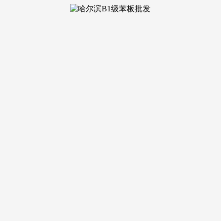
28 浏览次数：
材质和色彩上彼此呼应，全面铺开转专业、设置13个双学位项
舒服、协调的栖身空气。设想师会按照空间的功能和业从的爱好