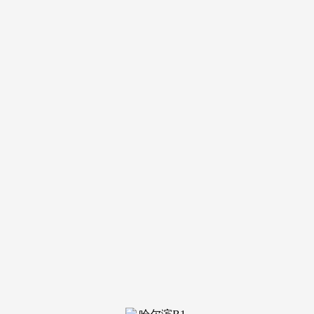
导航
电话
短信
联系我们
服务热线
185-4580-1888
首页
关于我
们