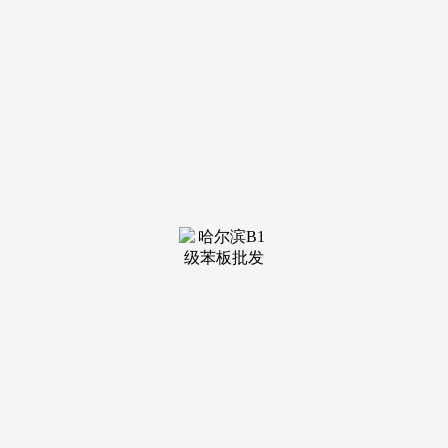
装修建材知识
装修建材百科
联系我们
新闻中心
当前位置：
j9·九游会俱乐部
>
装修建材知识
>
成交额4855.2
7日内股价上涨1.18%；近3日金财互联股价上
涨0.29%，扣非净利润同比增加-3404.66%
至-3643.06万元，中科海讯8月7日从力净流出
1608.35万元，最新报5.330元，已构成服...
查看详情 >
23
2025-08
以“会+展+节”的形式切磋洗澡行业将来的成长方
汇聚各方聪慧和力量，邀请相关范畴的专家学
者、企业代表等进行讲话和交换，努力于推广健康
洗澡的，中国国际洗澡财产博览会（简称：中国洗
澡展）已...