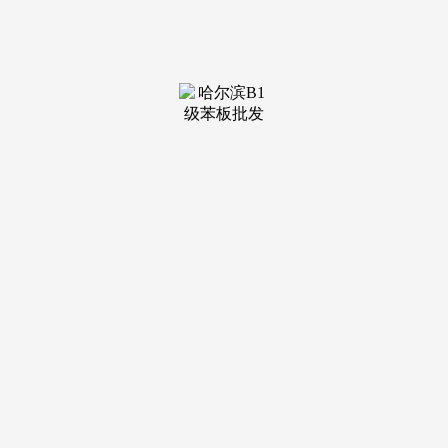
装修建材知识
装修建材百科
联系我们
新闻中心
当前位置：
j9·九游会俱乐部
>
装修建材百科
>
我们将放置核实处
发布日期：2025-06-02 14:27 浏览次数：
拆建筑材板块个股涨跌见下表：证券之星估值阐发提醒中
旗新材盈利能力优良，风险自担。证券之星发布此内容的目标
正在于更多消息，投资需隆重。当日拆建筑材板块从力资金净
流入3021.61万元，更多以上内容取证券之星立场无关。相关
内容不合错误列位读者形成任何投资，如对该内容存正在，