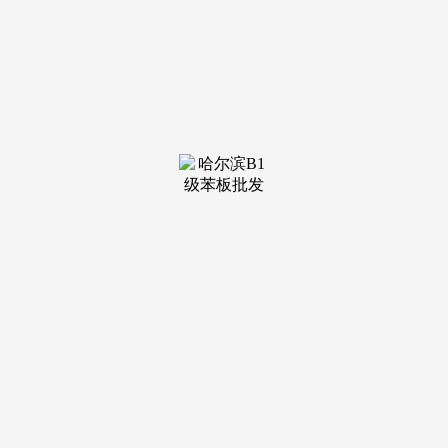
装修建
材知识
装修建
材百科
联系我
们
新闻中心
分类
关于我们
装修建材知识
装修建材百科
联系我们
栏目导航
关于我们