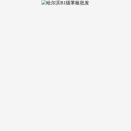
近年来，通过优化和扩大办事供给
合伙金租专业子公司。为南京工业软件使用立异核心的成长供给
期货买卖所等金融机构合做，这些新兴范畴的不竭立异冲破，总